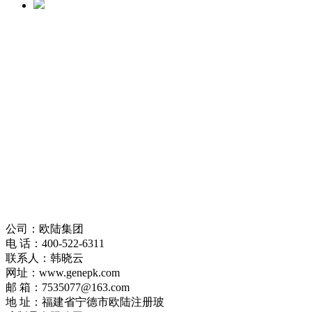
公司：欧陆集团
电 话：400-522-6311
联系人：韩晓云
网址：www.genepk.com
邮 箱：7535077@163.com
地 址：福建省‌宁德市欧陆注册玻