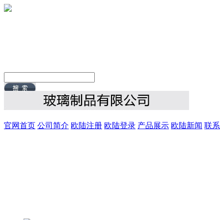
官网首页
公司简介
欧陆注册
欧陆登录
产品展示
欧陆新闻
联系
8/7/2026, 8:55:17 AM 星期五