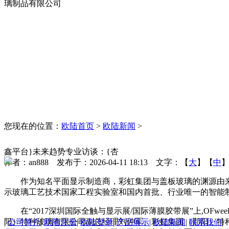
璃制品有限公司
您现在的位置：
欧陆首页
>
欧陆新闻
>
鑫平台}未来趋势专业访谈：{杏
作者：an888 发布于：2026-04-11 18:13 文字：【
大
】【
中
作为知名平面显示制造商，彩虹集团与盖板玻璃的渊源由来
示玻璃工艺技术国家工程实验室和国内首批、行业唯一的智能
在“2017深圳国际全触与显示展/国际薄膜胶带展”上,OFw
阳）特种玻璃有限公司副总经理刘仲军、彩虹集团（邵阳）特
|
公司简介
|
欧陆注册
|
欧陆登录
|
产品展示
|
欧陆新闻
|
联系我们
|