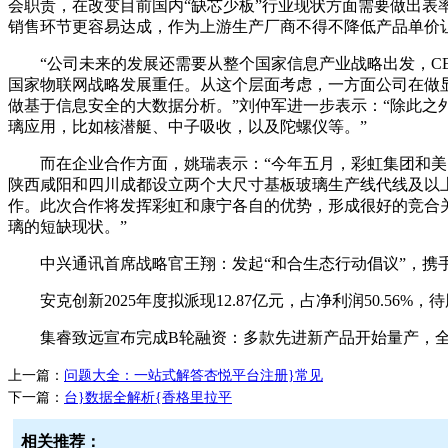
会职责，在改变目前国内“缺芯少板”行业现状方面需要做出表
销售环节更容易达成，作为上游生产厂商不得不降低产品单价
“公司未来的发展还需要从整个国家信息产业战略出发，CE
国家物联网战略发展重任。从这个层面考虑，一方面公司在做
做基于信息安全的大数据分析。”刘仲军进一步表示：“除此之
璃应用，比如核潜艇、中子吸收，以及陀螺仪等。”
而在企业合作方面，姚瑞表示：“今年五月，彩虹集团和美国
陕西咸阳和四川成都设立两个大尺寸基板玻璃生产线代线及以
作。此次合作将发挥彩虹和康宁各自的优势，形成很好的竞合
璃的短缺现状。”
中兴通讯首席战略官王翔：发起“和合生态行动倡议”，携手
安克创新2025年度拟派现12.87亿元，占净利润50.56%，
集睿致远宣布完成B轮融资：多款先进新产品开始量产，全
上一篇：
问题大全：一站式解答杏悦平台注册}常见
下一篇：
台}数据全解析{香格里拉平
相关推荐：