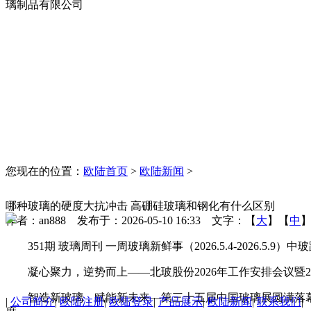
璃制品有限公司
您现在的位置：
欧陆首页
>
欧陆新闻
>
哪种玻璃的硬度大抗冲击 高硼硅玻璃和钢化有什么区别
作者：an888 发布于：2026-05-10 16:33 文字：【
大
】【
中
351期 玻璃周刊 一周玻璃新鲜事（2026.5.4-2026.5.9
凝心聚力，逆势而上——北玻股份2026年工作安排会议暨2
智造新玻璃，赋能新未来—第三十五届中国玻璃展圆满落幕
|
公司简介
|
欧陆注册
|
欧陆登录
|
产品展示
|
欧陆新闻
|
联系我们
|