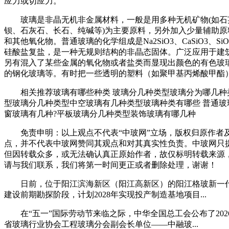
应力或切应力。
玻璃是非晶无机非金属材料，一般是用多种无机矿物(如石
钡、石灰石、长石、纯碱等)为主要原料，另外加入少量辅助
和其他氧化物。普通玻璃的化学组成是Na2SiO3、CaSiO3、SiO2
硅酸盐复盐，是一种无规则结构的非晶态固体。广泛应用于建
另有混入了某些金属的氧化物或者盐类而显现出颜色的有色玻
的钢化玻璃等。有时把一些透明的塑料（如聚甲基丙烯酸甲酯
相关推荐玻璃有哪些种类 玻璃分几种类型玻璃分为哪几种类
型玻璃分几种类型中空玻璃有几种类型玻璃种类有哪些 普通
窗玻璃有几种?平板玻璃分几种类型装饰玻璃有哪几种
免责申明：以上观点不代表“中玻网”立场，版权归原作者
点，并不代表中玻网赞同其观点和对其真实性负责。中玻网只
但因转载众多，或无法确认真正原始作者，故仅标明转载来源
请与我们联系，我们将第一时间更正或者删除处理，谢谢！
日前，位于阳江滨海新区（阳江高新区）的阳江格玻新一代
建设前期勘探阶段，计划2028年实现投产制造基地项目...
在“五一”国际劳动节来临之际，中华全国总工会公布了202
省玻璃行业协会工程玻璃分会副会长单位——中融玻...