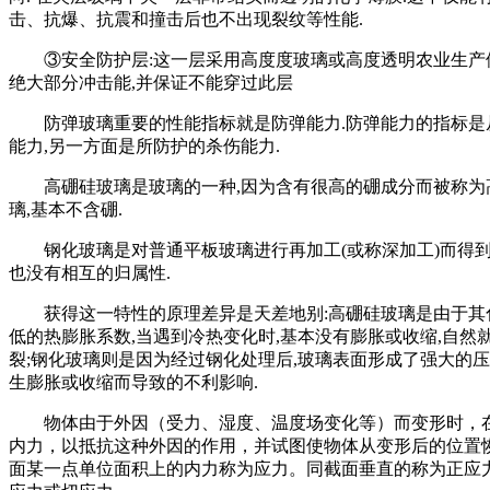
击、抗爆、抗震和撞击后也不出现裂纹等性能.
③安全防护层:这一层采用高度度玻璃或高度透明农业生产体
绝大部分冲击能,并保证不能穿过此层
防弹玻璃重要的性能指标就是防弹能力.防弹能力的指标是从
能力,另一方面是所防护的杀伤能力.
高硼硅玻璃是玻璃的一种,因为含有很高的硼成分而被称为高
璃,基本不含硼.
钢化玻璃是对普通平板玻璃进行再加工(或称深加工)而得到的
也没有相互的归属性.
获得这一特性的原理差异是天差地别:高硼硅玻璃是由于其化
低的热膨胀系数,当遇到冷热变化时,基本没有膨胀或收缩,自
裂;钢化玻璃则是因为经过钢化处理后,玻璃表面形成了强大的压
生膨胀或收缩而导致的不利影响.
物体由于外因（受力、湿度、温度场变化等）而变形时，在
内力，以抵抗这种外因的作用，并试图使物体从变形后的位置
面某一点单位面积上的内力称为应力。同截面垂直的称为正应