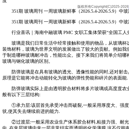
度
版权所有Copyright(C)2025-2026
351期 玻璃周刊 一周玻璃新鲜事（2026.5.4-2026.5.9
351期 玻璃周刊 一周玻璃新鲜事（2026.5.4-2026.5.9
行业喜讯｜海南中融玻璃 PMC 女职工集体荣获“全国工人先
玻璃是我们日常生活中经常接触和使用的物品，从玻璃杯这
装饰材料，玻璃为世界文明的发展做出了较大的贡献。例如我
于制造哪种玻璃耐冲击，性能出众。接下来我们将简单介绍哪
玻璃与钢化玻璃的区别。
防弹玻璃是在具有玻璃的透光、透像性能的同时,还对射击具
原理是它能将冲击动能转化为玻璃的弹性势能和碎片的表面能.
防弹玻璃实际上是由透明胶合材料将多片玻璃或高度度农业
般有以下三层结构:
①承力层:该层首先承受冲击而破裂,一般采用厚度大、强度
状,使其失去继续前进的能力.
②过渡层:一般采用农业生产体系胶合材料,粘接力强、耐光性
向. 在夹层玻璃中夹一层非常结实而透明的化学薄膜.这不仅能