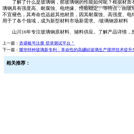
了解了什么是玻璃钢，那玻璃钢的性能如何呢？根据材质不
版权所有Copyright(C)2025-2026
璃钢具有强度高、耐腐蚀、电绝缘、性能稳定、等特点，由玻
不宜褪色，其寿命也远超其他材质，因其耐腐蚀、高强度、电
用于了各个领域，成为新型材料市场新需求。/玻璃钢原材料
山川16年专注玻璃钢原材料、辅料供应。了解产品详情，
上一篇：
杏盛账号注册 登录测试平台＂
下一篇：
耀华特种玻璃新专利：革命性的高硼硅玻璃生产搅拌技术提升
相关推荐：