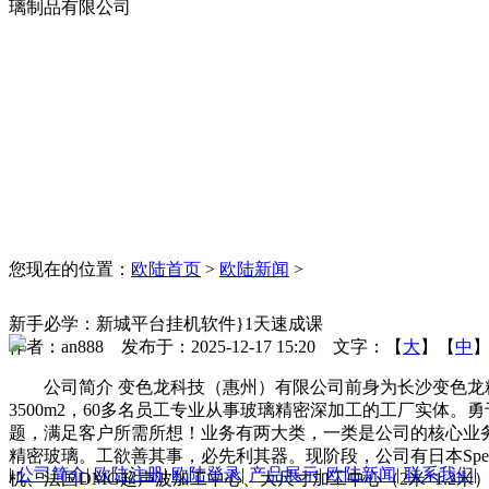
璃制品有限公司
您现在的位置：
欧陆首页
>
欧陆新闻
>
新手必学：新城平台挂机软件}1天速成课
作者：an888 发布于：2025-12-17 15:20 文字：【
大
】【
中
公司简介 变色龙科技（惠州）有限公司前身为长沙变色龙
3500m2，60多名员工专业从事玻璃精密深加工的工厂实体。
题，满足客户所需所想！业务有两大类，一类是公司的核心业
精密玻璃。工欲善其事，必先利其器。现阶段，公司有日本Spee
|
公司简介
|
欧陆注册
|
欧陆登录
|
产品展示
|
欧陆新闻
|
联系我们
|
机、法国DMG超声波加工中心、大尺寸加工中心（2米*1.2米）、