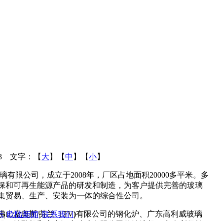
:33 文字：【
大
】【
中
】【
小
】
有限公司，成立于2008年，厂区占地面积20000多平米。多
保和可再生能源产品的研发和制造，为客户提供完善的玻璃
集贸易、生产、安装为一体的综合性公司。
索奥斯/芬兰（TV)有限公司的钢化炉、广东高利威玻璃
示
|
欧陆新闻
|
联系我们
|