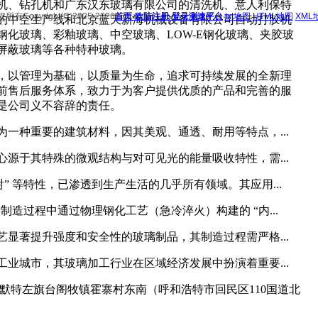
机、钻孔机和广东汉东玻璃有限公司的清洗机、意人利保特
所有Copyright(C)2025-2026
首页-欧陆注册-登录测速平台
txt地图
HTML地图
XML
的中空生产线和北京蓝天新海机械设备有限公司自动打胶机
化玻璃、彩釉玻璃、中空玻璃、LOW-E钢化玻璃、夹胶玻
屏蔽玻璃等各种特种玻璃。
以管理为基础，以质量为生命，追求可持续发展的全新理
前售后服务体系，致力于为客户提供优质的产品和完善的服
是公司义不容辞的责任。
种重要的建筑材料，因其美观、通透、耐用等特点，...
于其特殊的微观结构与对可见光的能量吸收特性，需...
 等特性，已渗透到生产生活的几乎所有领域。其应用...
造过程中通过物理钢化工艺（急冷淬火）构建的 “内...
著提升强度和安全性的玻璃制品，其制造过程需严格...
城市，其玻璃加工行业在区域经济发展中扮演着重要...
特左旗台阁牧镇霍寨村东南（呼和浩特市回民区110国道北